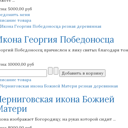
жете ...
ена:
5000,00 руб
ведомить меня
писание товара
Икона Георгия Победоносца
еоргий Победоносец причислен к лику святых благодаря том
ена:
10000,00 руб
писание товара
Черниговская икона Божией
Матери
кона изображает Богородицу, на руках которой сидит ...
ена:
8000,00 руб