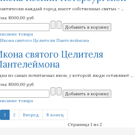
рактически каждый город имеет собственных святых – ...
ена:
8000,00 руб
писание товара
Икона святого Целителя
Пантелеймона
дна из самых почитаемых икон, у которой люди оставляют ...
ена:
8000,00 руб
писание товара
1
2
Вперед
В конец
Страница 1 из 2