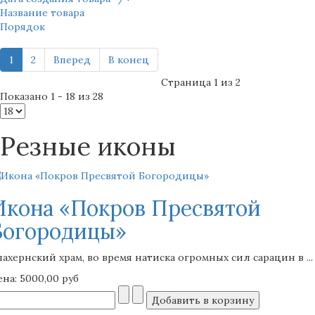
Название товара
Порядок
1
2
Вперед
В конец
Страница 1 из 2
Показано 1 - 18 из 28
Резные иконы
Икона «Покров Пресвятой
Богородицы»
лахернский храм, во время натиска огромных сил сарацин в ...
ена:
5000,00 руб